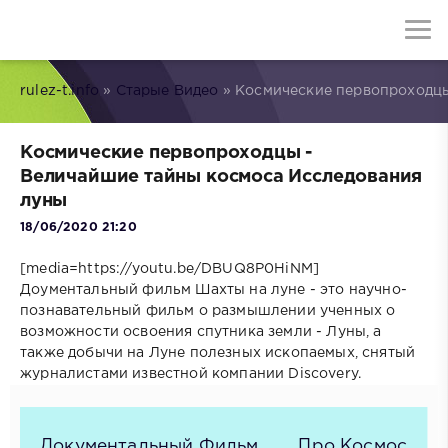
rulez-t.info
»
Старые Видео
» Космические первопроходцы
Космические первопроходцы -
Величайшие тайны космоса Исследования
луны
18/06/2020 21:20
[media=https://youtu.be/DBUQ8P0HiNM]
Доументальный фильм Шахты на луне - это научно-
познавательный фильм о размышлении ученных о
возможности освоения спутника земли - Луны, а
также добычи на Луне полезных ископаемых, снятый
журналистами известной компании Discovery.
Документальный Фильм
Про Космос