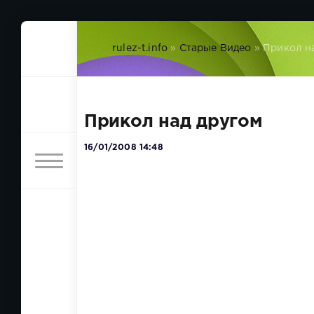
rulez-t.info
»
Старые Видео
» Прикол н
Прикол над другом
16/01/2008 14:48