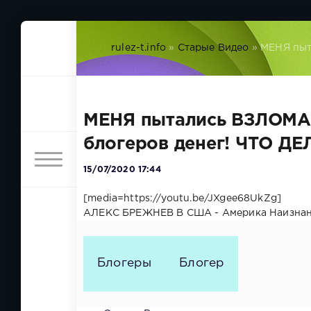
rulez-t.info
»
Старые Видео
» МЕНЯ пыт
МЕНЯ пытались ВЗЛОМА
блогеров денег! ЧТО Д
15/07/2020 17:44
[media=https://youtu.be/JXgee68UkZg]
АЛЕКС БРЕЖНЕВ В США - Америка Наизн
Блогеры
Блогер