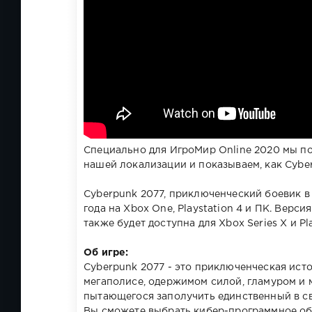
Специально для ИгроМир Online 2020 мы под
нашей локализации и показываем, как Cyber
Cyberpunk 2077, приключенческий боевик в
года на Xbox One, Playstation 4 и ПК. Верси
также будет доступна для Xbox Series X и Pl
Об игре:
Cyberpunk 2077 - это приключенческая ист
мегаполисе, одержимом силой, гламуром и м
пытающегося заполучить единственный в св
Вы сможете выбрать кибер-программное обе