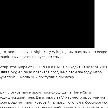
готовили выпуск Night City Wire, где мы раскрываем секре
punk 2077 звучит на русском языке!
 открытом мире от CD PROJEKT RED, выходит 19 ноября 202
я для Google Stadia появится позднее в этом же году. Игра
ayStation 5, когда они поступят в продажу.
ория с открытым миром, происходящая в Найт-Сити,
одификацией тела. Вы играете за V, наемного преступника,
оем роде имплант, который является ключом к бессмертию.
спечение своего персонажа, набор навыков и стиль игры, 