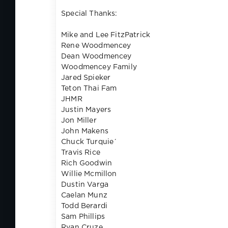
Special Thanks:
Mike and Lee FitzPatrick
Rene Woodmencey
Dean Woodmencey
Woodmencey Family
Jared Spieker
Teton Thai Fam
JHMR
Justin Mayers
Jon Miller
John Makens
Chuck Turquie´
Travis Rice
Rich Goodwin
Willie Mcmillon
Dustin Varga
Caelan Munz
Todd Berardi
Sam Phillips
Ryan Cruze