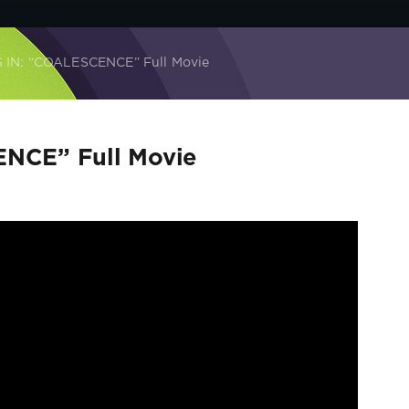
S IN: “COALESCENCE” Full Movie
ENCE” Full Movie