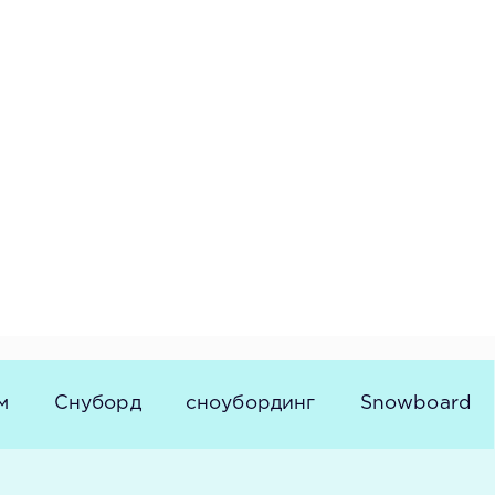
м
Снуборд
сноубординг
Snowboard