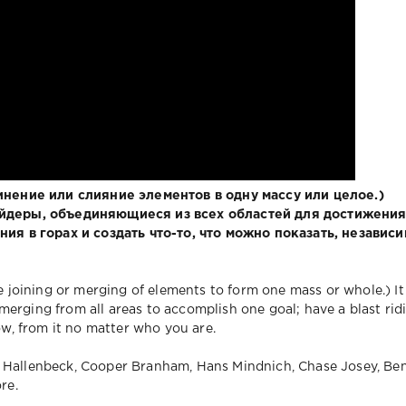
инение или слияние элементов в одну массу или целое.)
айдеры, объединяющиеся из всех областей для достижени
ния в горах и создать что-то, что можно показать, независ
 joining or merging of elements to form one mass or whole.) It
merging from all areas to accomplish one goal; have a blast rid
w, from it no matter who you are.
n Hallenbeck, Cooper Branham, Hans Mindnich, Chase Josey, Ben
re.