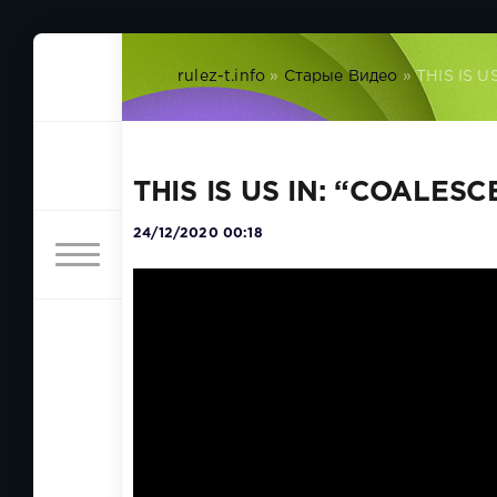
rulez-t.info
»
Старые Видео
» THIS IS U
THIS IS US IN: “COALESC
24/12/2020 00:18