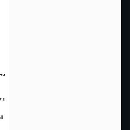
я
имо
ing
ji