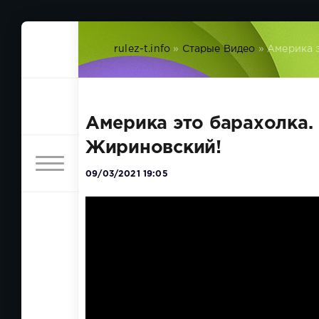
rulez-t.info
»
Старые Видео
» Америка 
Америка это барахолка.
Жириновский!
09/03/2021 19:05