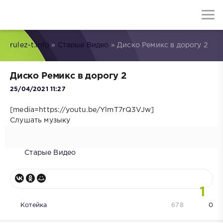
rulez-t.info
»
Старые Видео
» Диско Ремикс в дорогу 2
Диско Ремикс в дорогу 2
25/04/2021 11:27
[media=https://youtu.be/YlmT7rQ3VJw]
Слушать музыку
Старые Видео
1
Котейка
678
0