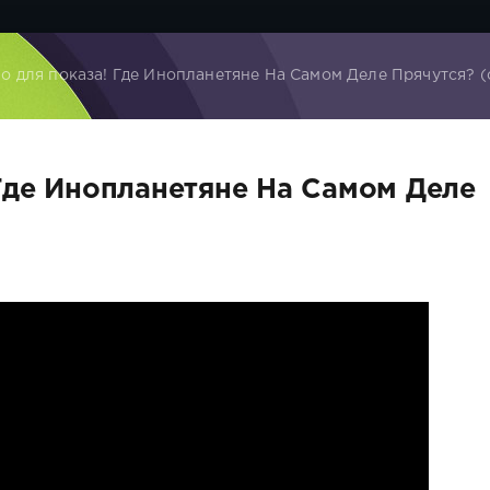
о для показа! Где Инопланетяне На Самом Деле Прячутся? 
Где Инопланетяне На Самом Деле