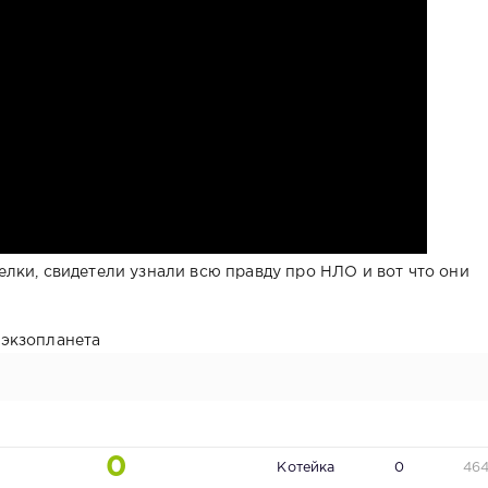
лки, свидетели узнали всю правду про НЛО и вот что они
экзопланета
0
Котейка
0
46