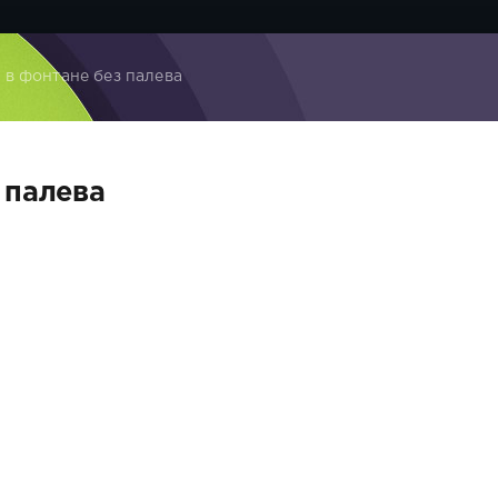
 в фонтане без палева
 палева