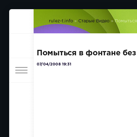
rulez-t.info
»
Старые Видео
» Помыться
Помыться в фонтане без
07/04/2008 19:31