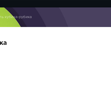
ль кубика-рубика
ка