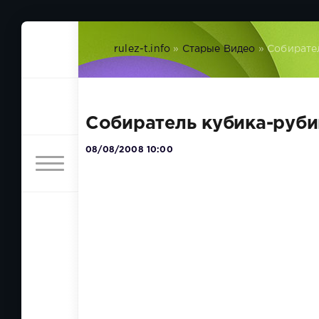
rulez-t.info
»
Старые Видео
» Собирате
Собиратель кубика-руби
08/08/2008 10:00