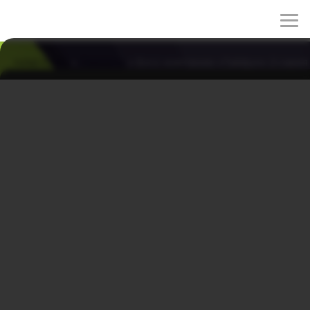
rulez-t.info
»
Сериалы
» Босс компании «Тайфун» 2 серия
Босс компании «Тайфун» 2 серия
21/11/2025 22:40
Когда Тэ Пун приезжает в офис, чтобы разобраться с
делами отца, он сталкивается с суровой реальностью:
долги, настойчивые кредиторы и почти полностью
разошедшийся персонал. Однако за этой разрухой он
находит сейф, в котором хранятся банковские книжки,
оформленные на сотрудников. Так Тэ Пун узнаёт,
насколько глубоко отец заботился о своих людях и
как долго планировал поддерживать их, несмотря на
бедственное положение.
Название: