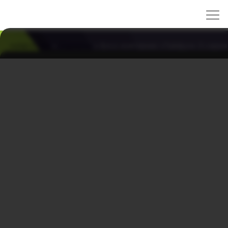
rulez-t.info
»
Сериалы
» Босс компании «Тайфун» 3 серия
Босс компании «Тайфун» 3 серия
21/11/2025 22:49
Тэ Пун продолжает изо всех сил удерживать
«Тайфун» на плаву. Чтобы сорвать невыгодную сделку
с Daebang Textile, он бросается под колёса грузовика
и лично разгружает ткань на пустующей автостоянке,
ведь складов больше нет. Всю ночь он остаётся на
дежурстве, охраняя товар. На следующее утро Пё Бэк
Хо предлагает свой старый, полуразвалившийся
склад. Го Ма Чжин принимает предложение без
раздумий, несмотря на тревогу Тэ Пуна. Когда
начинается ливень, весь коллектив собирается, чтобы
спасти ткань, работая плечом к плечу до самого утра.