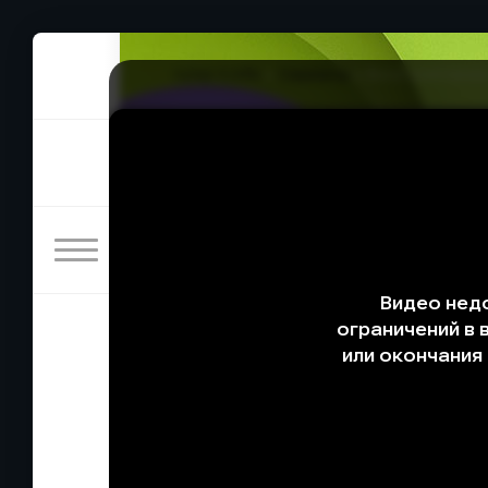
rulez-t.info
»
Сериалы
» Босс компании
Босс компании «Тайфун»
21/11/2025 23:22
Ма Чжин арестован полицией Таиланда по о
срочно искать доказательства его невиновн
угрозы для компании между Тэ Пуном и Ми 
крепче именно тогда, когда внешние обстоят
Название:
Босс компании «Тайфун» 9 серия