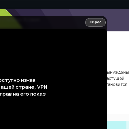
 «Тайфун» 9 серия
Сброс
 9 серия
бвинению во взяточничестве, и Тэ Пун с Ми Сон вынуждены
ости. На фоне риска срыва экспортной сделки и растущей
Сон возникают более глубокие чувства. Их союз становится
ельства грозят разрушить всё, что они строили.