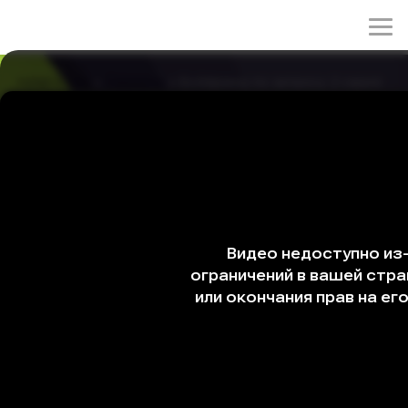
rulez-t.info
»
Сериалы
» Бойфренд по запросу 2 серия
Бойфренд по запросу 2 серия
31/03/2026 20:01
Первое виртуальное свидание кружит Со Ми Рэ
голову, словно ожившая фантазия о роскошной
жизни, где всё кажется безупречным и почти
сказочным. Но это мимолётное очарование быстро
сталкивается с напряжённой реальностью, когда Ми
Рэ оказывается втянута в противостояние с Пак Кён
Намом, и игра чувств начинает напоминать уже не
мечту, а поединок характеров.
Оригинальное название: Wolgannamchin
Другие названия: Парень по запросу, Парень по
подписке