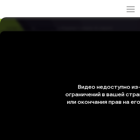
rulez-t.info
»
Сериалы
» Карма 1 сезон 6 серия
Карма 1 сезон 6 серия
22/04/2026 00:27
Название серии: «Карма»
Уверенный, что опасность миновала, свидетель
внезапно сталкивается с неожиданной угрозой. Но в
это время Ли Чуён уже идёт по его следу. Сможет ли
свидетель вырваться из этого ужасающего
кармического цикла?
Сериал
Дорама