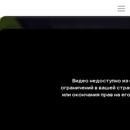
rulez-t.info
»
Сериалы
» Связь 1 сезон 2 серия
Связь 1 сезон 2 серия
22/04/2026 00:41
Дон Су использует зрительные образы, полученные
через «связь», чтобы выследить убийцу, которому
пересадили его похищенный глаз. Однако «связь»
срабатывает спонтанно и фрагментарно, оставляя его
в неведении в самые важные моменты. К тому же он
по-прежнему находится в бегах, преследуемый
торговцами органами.
Сериал
Дорама