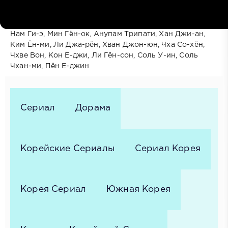
Ким До-ён, Ким Га-ын, Ян Джэ-сон, Ким Джон-мин,
Лим Юн-а, Ли Джун-хо, Сон Чхи-хун, Ким Джэ-вон,
Чин Сон-гю, Ко Вон-хи, Ан У-ён, Ан Сэ-ха, Кан Ги-дун,
Нам Ги-э, Мин Гён-ок, Анупам Трипати, Хан Джи-ан,
Ким Ён-ми, Ли Джа-рён, Хван Джон-юн, Чха Со-хён,
Чхве Вон, Кон Е-джи, Ли Гён-сон, Соль У-ин, Соль
Чхан-ми, Пён Е-джин
Сериал
Дорама
Корейские Сериалы
Сериал Корея
Корея Сериал
Южная Корея