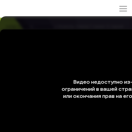
rulez-t.info
»
Сериалы
» Король Земли 1 сезон 5 серия
Король Земли 1 сезон 5 серия
15/05/2026 15:37
Гу Вон решает предпринимать решительные действия
в сторону Са Ран, чем ошеломляет девушку. Молодой
человек, недоволен рабочими обязанностями Са Ран.
Жанры: мелодрама, комедия
Год: 2023
Страна: Корея Южная
Режиссёр: Лим Хён-ук
В ролях:
Ким Ён-джун, Хан Дон-гю, Ким Джун-бэ, Ким Ён-ок,