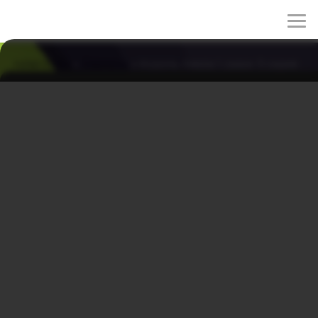
rulez-t.info
»
Сериалы
» Король Земли 1 сезон 11 серия
Король Земли 1 сезон 11 серия
15/05/2026 16:33
Гу Вон и Са Ран обеспокоены будущем отеля «Кинг».
Между двумя влюблёнными растет доверие. В их
спокойствие врывается неожиданный гость.
Жанры: мелодрама, комедия
Год: 2023
Страна: Корея Южная
Режиссёр: Лим Хён-ук
В ролях:
Ким Ён-джун, Хан Дон-гю, Ким Джун-бэ, Ким Ён-ок,