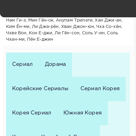
Ким До-ён, Ким Га-ын, Ян Джэ-сон, Ким Джон-мин,
Лим Юн-а, Ли Джун-хо, Сон Чхи-хун, Ким Джэ-вон,
Чин Сон-гю, Ко Вон-хи, Ан У-ён, Ан Сэ-ха, Кан Ги-дун,
Нам Ги-э, Мин Гён-ок, Анупам Трипати, Хан Джи-ан,
Ким Ён-ми, Ли Джа-рён, Хван Джон-юн, Чха Со-хён,
Чхве Вон, Кон Е-джи, Ли Гён-сон, Соль У-ин, Соль
Чхан-ми, Пён Е-джин
Сериал
Дорама
Корейские Сериалы
Сериал Корея
Корея Сериал
Южная Корея