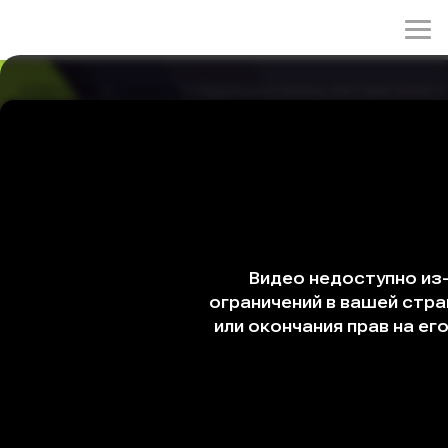
rulez-t.info
»
Сериалы
» Идеальная жизнь мистера Кима 3
Идеальная жизнь мистера Кима 3 серия
19/05/2026 00:17
История с ютубером перерастает в проблему всего
отдела, и руководство продаж спешит снять с себя
ответственность. По особому указанию Пэк Чон Тэ
именно Ким Нак Су должен уладить ситуацию, но его
поспешное решение лишь усугубляет положение.
Стремясь доказать свою незаменимость и вновь стать
«MVP» компании, он решается на личную встречу с
тем, с кого всё началось, надеясь вернуть контроль
над ситуацией и собственным будущим.
Cтрана: Южная Корея