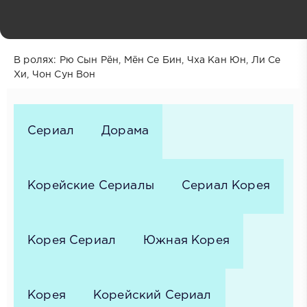
Год выпуска: 2025
Жанр: Драмы, Комедии, Повседневность
Режиссёр: Чо Хён Так
В ролях: Рю Сын Рён, Мён Се Бин, Чха Кан Юн, Ли Се
Хи, Чон Сун Вон
Сериал
Дорама
Корейские Сериалы
Сериал Корея
Корея Сериал
Южная Корея
Корея
Корейский Сериал