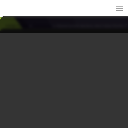
rulez-t.info
»
Сериалы
» Идеальная жизнь мистера Кима 7
Идеальная жизнь мистера Кима 7 серия
19/05/2026 00:25
Волна добровольных увольнений накрывает весь ACT,
а на заводе подозрения в адрес Ким Нак Су лишь
усиливаются. Его осторожные, противоречивые
действия порождают тревогу и раскол среди
сотрудников, подтачивая остатки доверия. Атмосфера
сгущается, и каждый шаг может стать последним.
Оказавшись на грани, Ким Нак Су делает выбор,
который должен вернуть ему шанс на выживание, и
направляется обратно в главный офис.
Cтрана: Южная Корея