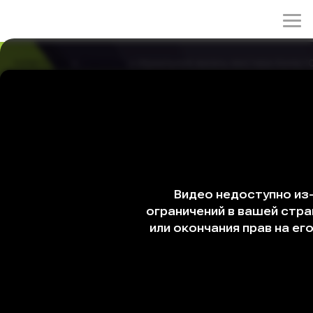
rulez-t.info
»
Сериалы
» Идеальная жизнь мистера Кима 1
Идеальная жизнь мистера Кима 10 серия
19/05/2026 00:34
Скрываемая правда выходит наружу, и семья наконец
видит Ким Нак Су таким, какой он есть на самом деле.
Поддержка Пак Ха Джин приводит его к столкновению
с болезнью души, от которой он так долго
отворачивался. В поисках ответа он обращается к
старшему брату, с которым годами не поддерживал
связи, и прошлые раны вновь дают о себе знать. Тем
временем Пак Ха Джин принимает решение,
способное причинить ему глубокую боль.
Cтрана: Южная Корея