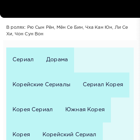
Год выпуска: 2025
Жанр: Драмы, Комедии, Повседневность
Режиссёр: Чо Хён Так
В ролях: Рю Сын Рён, Мён Се Бин, Чха Кан Юн, Ли Се
Хи, Чон Сун Вон
Сериал
Дорама
Корейские Сериалы
Сериал Корея
Корея Сериал
Южная Корея
Корея
Корейский Сериал