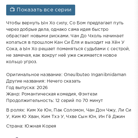
📺 Показать все серии
Чтобы вернуть Ын Хо силу, Со Бом предлагает путь
через добрые дела, однако сама идея быстро
обрастает новыми рисками. Чан До Чхоль начинает
копаться в прошлом Кан Си Ёля и выходит на Хён У
Сока, а Ын Хо решает поменяться судьбами с сестрой,
не замечая, как вокруг неё уже сжимается новое
кольцо угроз.
Оригинальное название: Oneulbuteo Inganibnidaman
Другие названия: Нечего сказать
Год выпуска: 2026
Жанр: Романтическая комедия, Фэнтези
Продолжительность: 12 серий по 70 минут
В ролях: Ким Хе Юн, Пак Соломон, Чан Дон Чжу, Ли Си
У, Ким Ю Хван, Ким Тхэ У, Чхве Сын Юн, Ин Гё Джин
Страна: Южная Корея