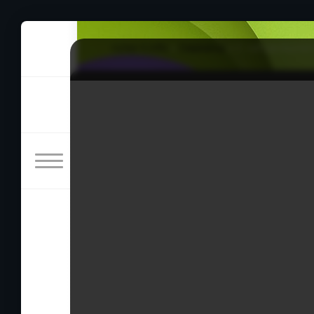
rulez-t.info
»
Сериалы
» С сегодняшнего
С сегодняшнего дня я че
31/03/2026 19:46
Кан Си Ёль в ярости из-за новой судьбы, а 
возвращать и просит отсрочку. Пока один о
ощущает вкус чужой удачи, и их дружба нач
Оригинальное название: Oneulbuteo Ingani
Другие названия: Нечего сказать
Год выпуска: 2026
Жанр: Романтическая комедия, Фэнтези
Продолжительность: 12 серий по 70 минут
В ролях: Ким Хе Юн, Пак Соломон, Чан Дон 