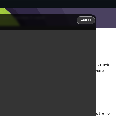
 дня я человек 3 серия
Сброс
ловек 3 серия
Хён У Сок, внезапно получивший его успех, не спешит всё
тчаянно пытается вернуть себе жизнь, другой впервые
инает трещать под тяжестью этого обмена.
bnidaman
Чжу, Ли Си У, Ким Ю Хван, Ким Тхэ У, Чхве Сын Юн, Ин Гё