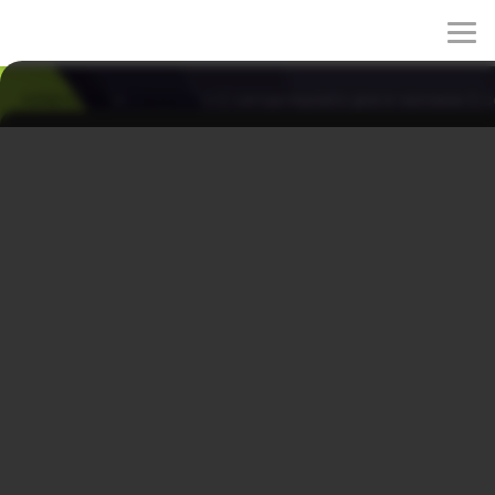
rulez-t.info
»
Сериалы
» С сегодняшнего дня я человек 5 
С сегодняшнего дня я человек 5 серия
31/03/2026 19:50
Хён У Сок узнаёт правду и понимает, что вернуть всё
сразу не выйдет, а Ын Хо оказывается связана
человеческим обликом куда сильнее, чем казалось.
Выясняется, что для нового обмена судьбами сначала
нужно снова сделать её девятихвостой лисой, и
надежда на быстрый выход оборачивается ожиданием,
которое может затянуться на годы.
Оригинальное название: Oneulbuteo Inganibnidaman
Другие названия: Нечего сказать
Год выпуска: 2026
Жанр: Романтическая комедия, Фэнтези