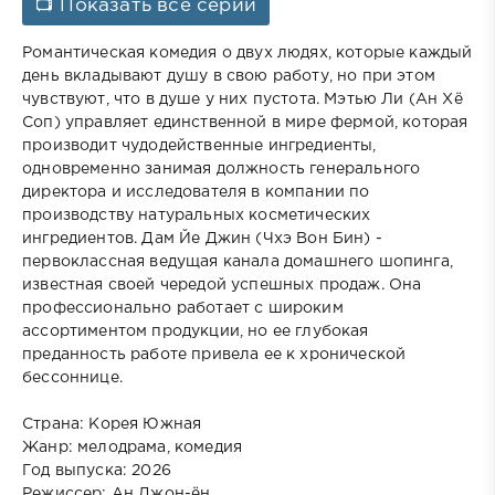
📺 Показать все серии
Романтическая комедия о двух людях, которые каждый
день вкладывают душу в свою работу, но при этом
чувствуют, что в душе у них пустота. Мэтью Ли (Ан Хё
Соп) управляет единственной в мире фермой, которая
производит чудодейственные ингредиенты,
одновременно занимая должность генерального
директора и исследователя в компании по
производству натуральных косметических
ингредиентов. Дам Йе Джин (Чхэ Вон Бин) -
первоклассная ведущая канала домашнего шопинга,
известная своей чередой успешных продаж. Она
профессионально работает с широким
ассортиментом продукции, но ее глубокая
преданность работе привела ее к хронической
бессоннице.
Страна: Корея Южная
Жанр: мелодрама, комедия
Год выпуска: 2026
Режиссер: Ан Джон-ён