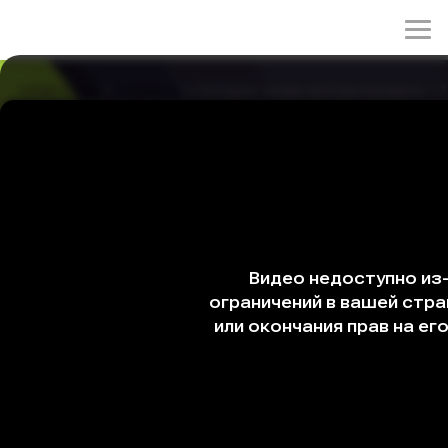
rulez-t.info
»
Сериалы
» Сегодня снова всё распродано - 7
Сегодня снова всё распродано - 7 серия /
Oneuldo maejinhaesseumnida
20/05/2026 18:17
Романтическая комедия о двух людях, которые каждый
день вкладывают душу в свою работу, но при этом
чувствуют, что в душе у них пустота. Мэтью Ли (Ан Хё
Соп) управляет единственной в мире фермой, которая
производит чудодейственные ингредиенты,
одновременно занимая должность генерального
директора и исследователя в компании по
производству натуральных косметических
ингредиентов. Дам Йе Джин (Чхэ Вон Бин) -
первоклассная ведущая канала домашнего шопинга,