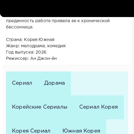
известная своей чередой успешных продаж. Она
профессионально работает с широким
ассортиментом продукции, но ее глубокая
преданность работе привела ее к хронической
бессоннице.
Страна: Корея Южная
Жанр: мелодрама, комедия
Год выпуска: 2026
Режиссер: Ан Джон-ён
Сериал
Дорама
Корейские Сериалы
Сериал Корея
Корея Сериал
Южная Корея