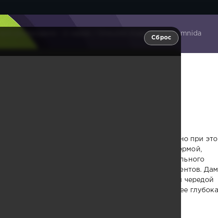
всё распродано - 2 серия / Oneuldo maejinhaesseumnida
Сброс
одано - 2 серия / Oneuldo
рые каждый день вкладывают душу в свою работу, но при эт
ю Ли (Ан Хё Соп) управляет единственной в мире фермой,
едиенты, одновременно занимая должность генерального
производству натуральных косметических ингредиентов. Да
дущая канала домашнего шопинга, известная своей чередой
ботает с широким ассортиментом продукции, но ее глубок
кой бессоннице.