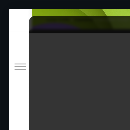
rulez-t.info
»
Сериалы
» Сегодня снова 
Сегодня снова всё распр
maejinhaesseumnida
28/04/2026 22:26
Романтическая комедия о двух людях, кото
чувствуют, что в душе у них пустота. Мэть
которая производит чудодейственные ингр
директора и исследователя в компании по 
Йе Джин (Чхэ Вон Бин) - первоклассная ве
успешных продаж. Она профессионально ра
преданность работе привела ее к хроничес
Страна: Корея Южная