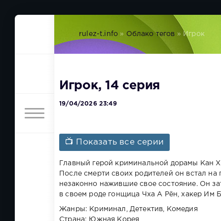
rulez-t.info
»
Облако тегов
» Игрок
Игрок, 14 серия
19/04/2026 23:49
📺 Показать все серии
Главный герой криминальной дорамы Кан Х
После смерти своих родителей он встал на 
незаконно нажившие свое состояние. Он зат
в своем роде гонщица Чха А Рён, хакер Им 
Жанры: Криминал, Детектив, Комедия
Страна: Южная Корея