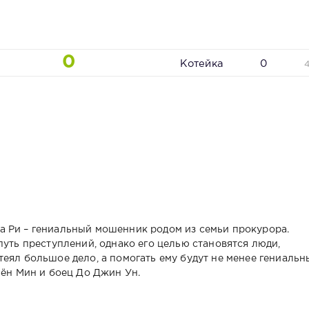
0
Котейка
0
а Ри – гениальный мошенник родом из семьи прокурора.
путь преступлений, однако его целью становятся люди,
еял большое дело, а помогать ему будут не менее гениальн
Бён Мин и боец До Джин Ун.