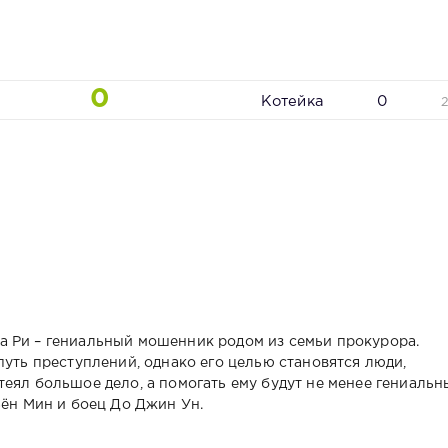
0
Котейка
0
а Ри – гениальный мошенник родом из семьи прокурора.
путь преступлений, однако его целью становятся люди,
еял большое дело, а помогать ему будут не менее гениальн
Бён Мин и боец До Джин Ун.