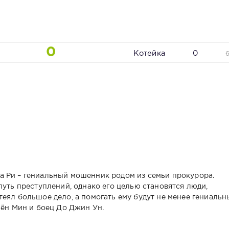
0
Котейка
0
а Ри – гениальный мошенник родом из семьи прокурора.
путь преступлений, однако его целью становятся люди,
еял большое дело, а помогать ему будут не менее гениальн
Бён Мин и боец До Джин Ун.