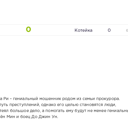
0
Котейка
0
а Ри – гениальный мошенник родом из семьи прокурора.
путь преступлений, однако его целью становятся люди,
еял большое дело, а помогать ему будут не менее гениальн
Бён Мин и боец До Джин Ун.