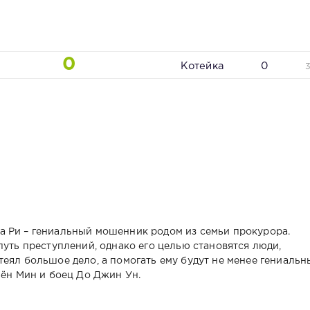
0
Котейка
0
а Ри – гениальный мошенник родом из семьи прокурора.
путь преступлений, однако его целью становятся люди,
еял большое дело, а помогать ему будут не менее гениальн
Бён Мин и боец До Джин Ун.