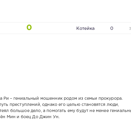
0
Котейка
0
а Ри – гениальный мошенник родом из семьи прокурора.
путь преступлений, однако его целью становятся люди,
еял большое дело, а помогать ему будут не менее гениальн
Бён Мин и боец До Джин Ун.