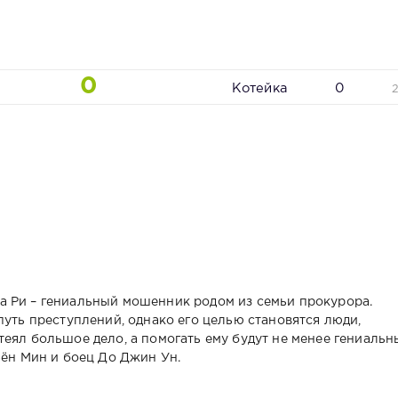
0
Котейка
0
а Ри – гениальный мошенник родом из семьи прокурора.
путь преступлений, однако его целью становятся люди,
еял большое дело, а помогать ему будут не менее гениальн
Бён Мин и боец До Джин Ун.