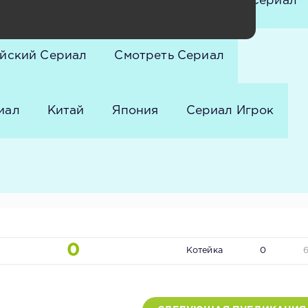
е Сериалы
Сериал Корея
Корея Сериал
йский Сериал
Смотреть Сериал
иал
Китай
Япония
Сериал Игрок
0
Котейка
0