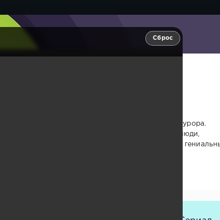
Сброс
а Ри – гениальный мошенник родом из семьи прокурора.
путь преступлений, однако его целью становятся люди,
еял большое дело, а помогать ему будут не менее гениальн
Бён Мин и боец До Джин Ун.