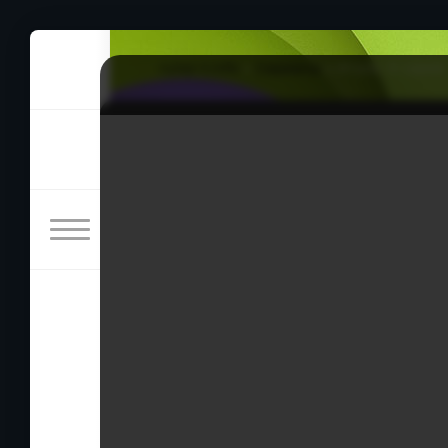
rulez-t.info
»
Сериалы
» Игрок, 9 серия
Игрок, 9 серия
19/04/2026 23:45
Главный герой криминальной дорамы Кан Х
После смерти своих родителей он встал на 
незаконно нажившие свое состояние. Он зат
в своем роде гонщица Чха А Рён, хакер Им 
Жанры: Криминал, Детектив, Комедия
Страна: Южная Корея