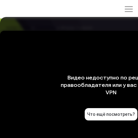
rulez-t.info
»
Сериалы
» Игрок, 1 серия
Игрок, 1 серия
18/04/2026 23:47
Главный герой криминальной дорамы Кан Ха Ри –
гениальный мошенник родом из семьи прокурора.
После смерти своих родителей он встал на путь
преступлений, однако его целью становятся люди,
незаконно нажившие свое состояние. Он затеял
большое дело, а помогать ему будут не менее
гениальные в своем роде гонщица Чха А Рён, хакер Им
Бён Мин и боец До Джин Ун.
Жанры: Криминал, Детектив, Комедия
Страна: Южная Корея