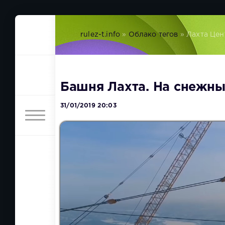
rulez-t.info
»
Облако тегов
» Лахта Цен
Башня Лахта. На снежн
31/01/2019 20:03