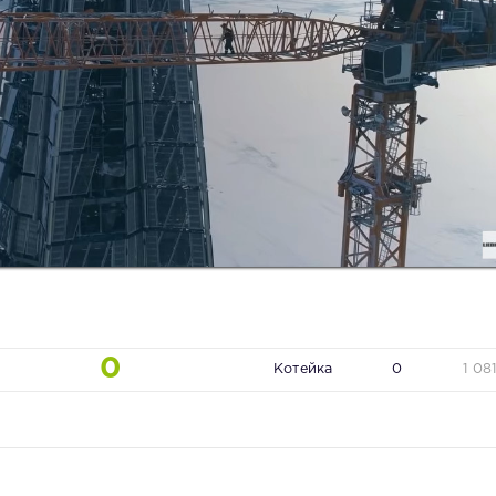
0
Котейка
0
1 08