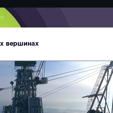
тр
ых вершинах