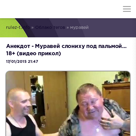
rulez-t.info
»
Облако тегов
» муравей
Анекдот - Муравей слониху под пальмой...
18+ (видео прикол)
17/01/2015 21:47