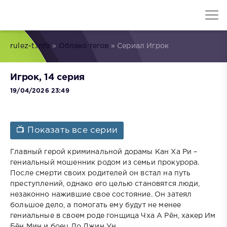
rulez-t.info
»
Облако тегов
» Сериал Игрок
Игрок, 14 серия
19/04/2026 23:49
📺 Показать все серии
Главный герой криминальной дорамы Кан Ха Ри –
гениальный мошенник родом из семьи прокурора.
После смерти своих родителей он встал на путь
преступлений, однако его целью становятся люди,
незаконно нажившие свое состояние. Он затеял
большое дело, а помогать ему будут не менее
гениальные в своем роде гонщица Чха А Рён, хакер Им
Бён Мин и боец До Джин Ун.