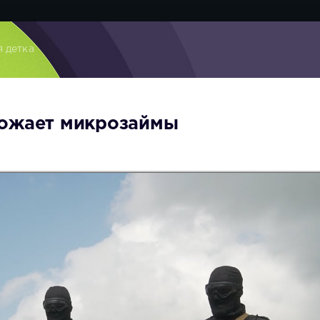
я детка
тожает микрозаймы