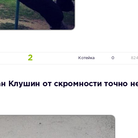
2
Котейка
0
82
ан Клушин от скромности точно н