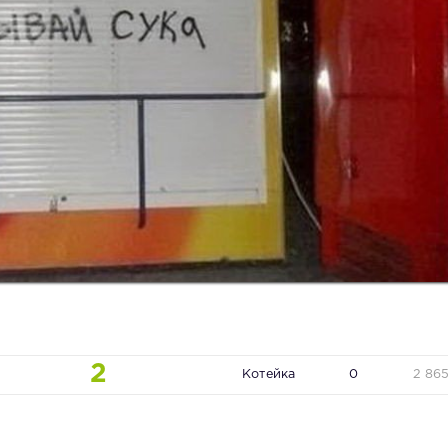
2
Котейка
0
2 86