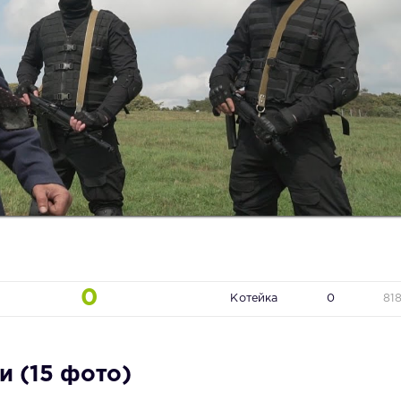
0
Котейка
0
81
 (15 фото)