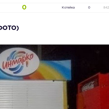
0
Котейка
0
84
ФОТО)