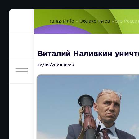
rulez-t.info
»
Облако тегов
» это Росси
Виталий Наливкин унич
22/09/2020 18:23