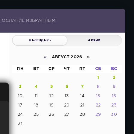
 ПОСЛАНИЕ ИЗБРАННЫМ!
КАЛЕНДАРЬ
АРХИВ
«
АВГУСТ 2026 »
ПН
ВТ
СР
ЧТ
ПТ
СБ
ВС
1
2
3
4
5
6
7
8
9
10
11
12
13
14
15
16
17
18
19
20
21
22
23
24
25
26
27
28
29
30
31