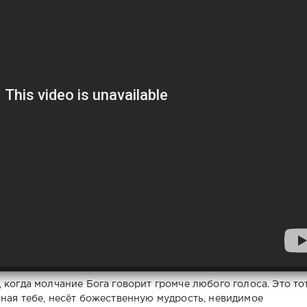
 когда молчание Бога говорит громче любого голоса. Это то
ная тебе, несёт божественную мудрость, невидимое