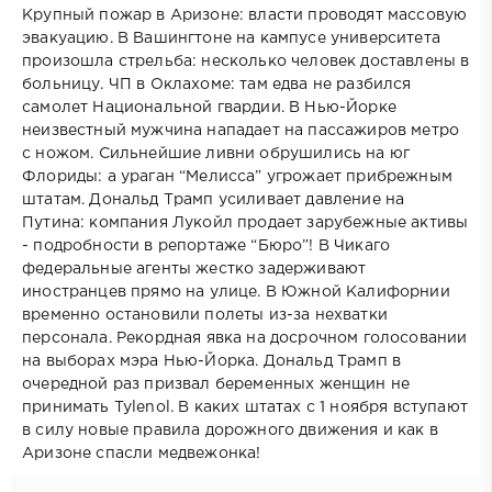
Крупный пожар в Аризоне: власти проводят массовую
эвакуацию. В Вашингтоне на кампусе университета
произошла стрельба: несколько человек доставлены в
больницу. ЧП в Оклахоме: там едва не разбился
самолет Национальной гвардии. В Нью-Йорке
неизвестный мужчина нападает на пассажиров метро
с ножом. Сильнейшие ливни обрушились на юг
Флориды: а ураган “Мелисса” угрожает прибрежным
штатам. Дональд Трамп усиливает давление на
Путина: компания Лукойл продает зарубежные активы
- подробности в репортаже “Бюро”! В Чикаго
федеральные агенты жестко задерживают
иностранцев прямо на улице. В Южной Калифорнии
временно остановили полеты из-за нехватки
персонала. Рекордная явка на досрочном голосовании
на выборах мэра Нью-Йорка. Дональд Трамп в
очередной раз призвал беременных женщин не
принимать Tylenol. В каких штатах с 1 ноября вступают
в силу новые правила дорожного движения и как в
Аризоне спасли медвежонка!