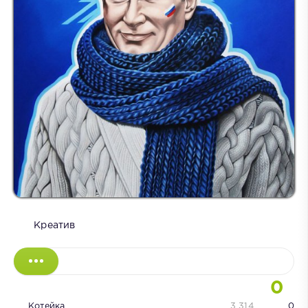
Креатив
0
Котейка
3 314
0