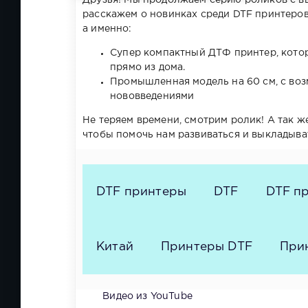
Друзья! Мы продолжаем серию роликов с вы
расскажем о новинках среди DTF принтеров
а именно:
Супер компактный ДТФ принтер, котор
прямо из дома.
Промышленная модель на 60 см, с воз
нововведениями
Не теряем времени, смотрим ролик! А так ж
чтобы помочь нам развиваться и выкладыва
DTF принтеры
DTF
DTF п
Китай
Принтеры DTF
При
Видео из YouTube