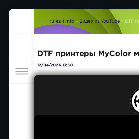
rulez-t.info
»
Видео из YouTube
» DTF п
DTF принтеры MyColor 
12/04/2026 13:50