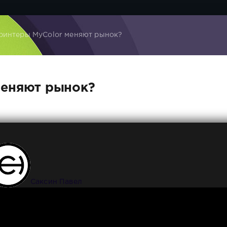
ринтеры MyColor меняют рынок?
меняют рынок?
Саксин Павел