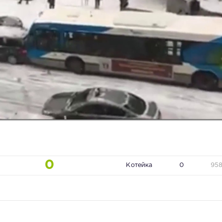
0
Котейка
0
95