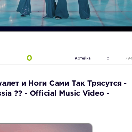
0
Котейка
0
79
уалет и Ноги Сами Так Трясутся -
ssia ?? - Official Music Video -