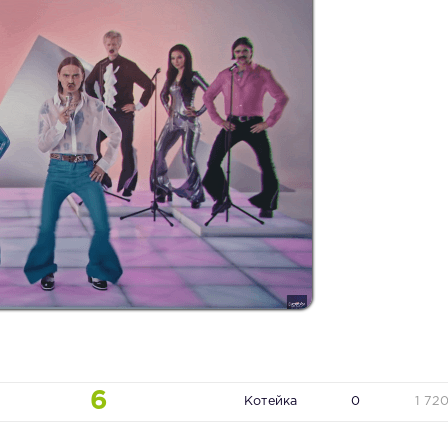
6
Котейка
0
1 72