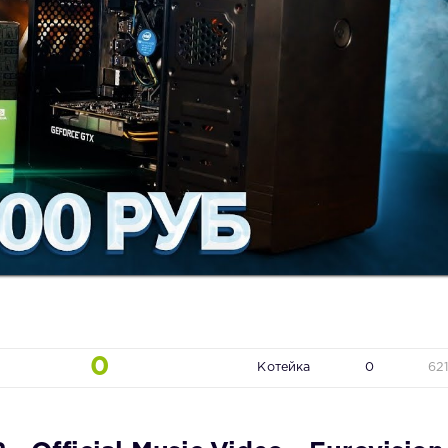
0
Котейка
0
62