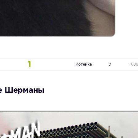
1
Котейка
0
1 68
ые Шерманы