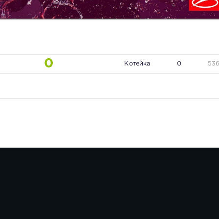
0
Котейка
0
53