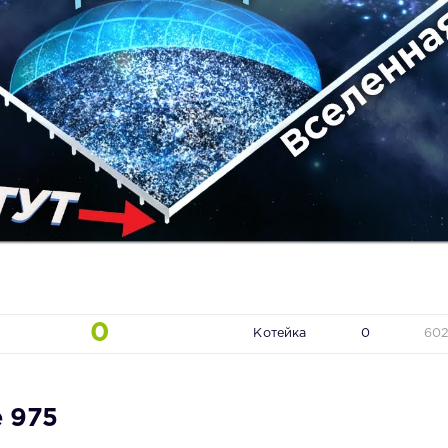
0
Котейка
0
60
e 975