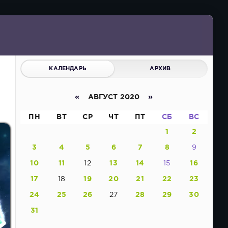
КАЛЕНДАРЬ
АРХИВ
«
АВГУСТ 2020
»
ПН
ВТ
СР
ЧТ
ПТ
СБ
ВС
1
2
3
4
5
6
7
8
9
10
11
12
13
14
15
16
17
18
19
20
21
22
23
24
25
26
27
28
29
30
31