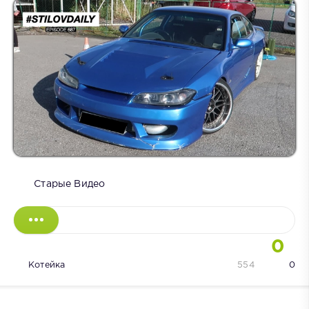
Старые Видео
0
Котейка
554
0