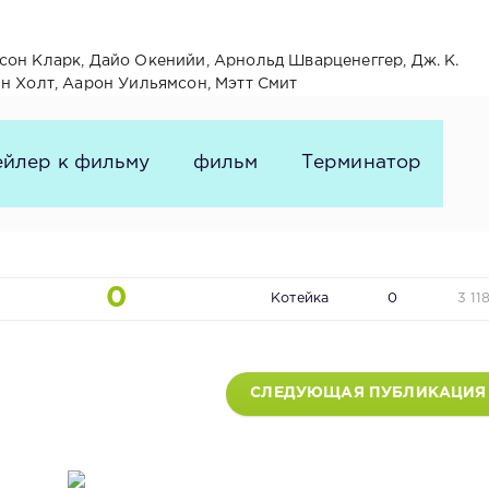
сон Кларк, Дайо Окенийи, Арнольд Шварценеггер, Дж. К.
ин Холт, Аарон Уильямсон, Мэтт Смит
ейлер к фильму
фильм
Терминатор
0
Котейка
0
3 11
СЛЕДУЮЩАЯ ПУБЛИКАЦИЯ