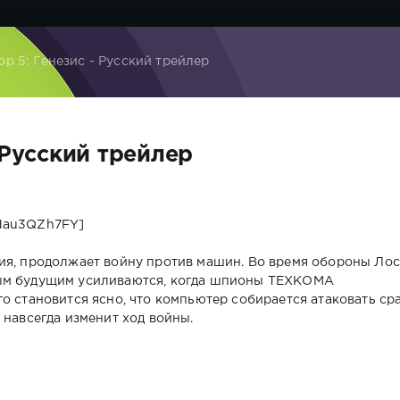
р 5: Генезис - Русский трейлер
 Русский трейлер
4Hau3QZh7FY]
ия, продолжает войну против машин. Во время обороны Лос
ным будущим усиливаются, когда шпионы ТЕХКОМА
о становится ясно, что компьютер собирается атаковать ср
 навсегда изменит ход войны.