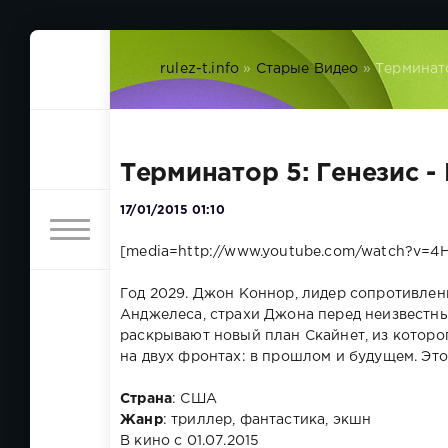
rulez-t.info
»
Старые Видео
» Терминато
Терминатор 5: Генезис -
17/01/2015 01:10
[media=http://www.youtube.com/watch?v=
Год 2029. Джон Коннор, лидер сопротивлен
Анджелеса, страхи Джона перед неизвест
раскрывают новый план Скайнет, из которог
на двух фронтах: в прошлом и будущем. Это
Страна
: США
Жанр
: триллер, фантастика, экшн
В кино с 01.07.2015