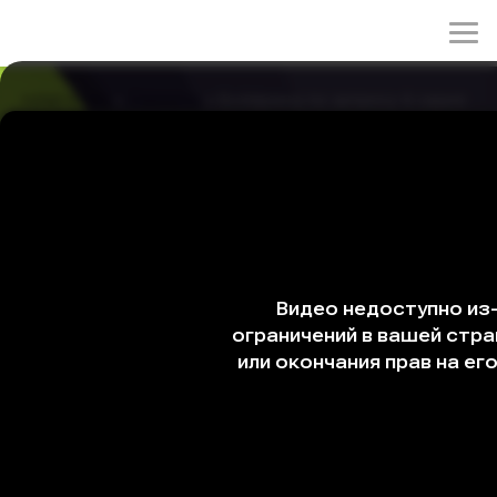
rulez-t.info
»
Сериалы
» Бойфренд по запросу 6 серия
Бойфренд по запросу 6 серия
31/03/2026 20:12
Очередное свидание, которое в мечтах Со Ми Рэ
должно было стать почти идеальным, в
действительности оставляет её равнодушной и даже
разочарованной. Впервые ожидание не совпадает с
переживанием, и за красивой оболочкой не находится
того отклика, на который она надеялась. Но
услышанный вовремя серьёзный совет заставляет Ми
Рэ вновь вернуться к сервису и посмотреть на него
уже другими глазами.
Оригинальное название: Wolgannamchin
Другие названия: Парень по запросу, Парень по