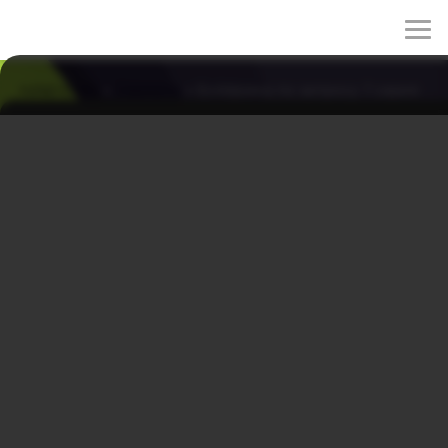
rulez-t.info
»
Сериалы
» Бойфренд по запросу 7 серия
Бойфренд по запросу 7 серия
31/03/2026 20:13
Для Со Ми Рэ граница между виртуальным миром и
реальностью становится всё менее заметной, и
чувства, которые раньше казались безопасной игрой,
начинают влиять на её повседневную жизнь. В это же
время ей поручают продумать стратегию для Юн Сона,
и рабочая задача неожиданно приводит к встрече, где
в одной компании собираются люди, чьи отношения
оказываются запутаннее, чем можно было
предположить.
Оригинальное название: Wolgannamchin
Другие названия: Парень по запросу, Парень по