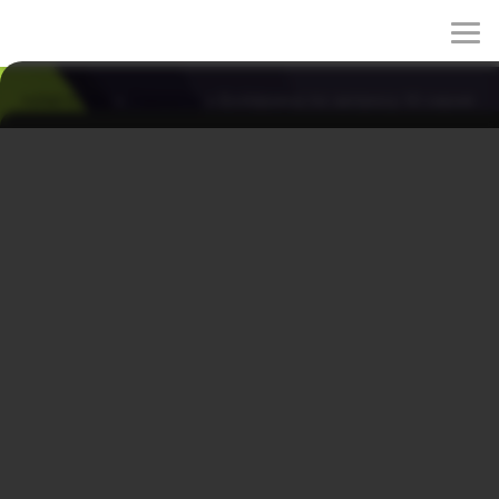
rulez-t.info
»
Сериалы
» Бойфренд по запросу 10 серия
Бойфренд по запросу 10 серия
31/03/2026 20:19
После череды недоразумений, противоречивых
сигналов и слов, которые только всё запутали, Со Ми
Рэ снова обращается к виртуальному миру в поисках
ответа, которого не смогла найти в себе. Но теперь
для неё важен уже не только совет, а понимание того,
как перестать бояться собственных чувств. Перед Ми
Рэ встаёт вопрос, сможет ли она наконец открыть
сердце и принять будущее таким, каким оно окажется
на самом деле.
Оригинальное название: Wolgannamchin
Другие названия: Парень по запросу, Парень по