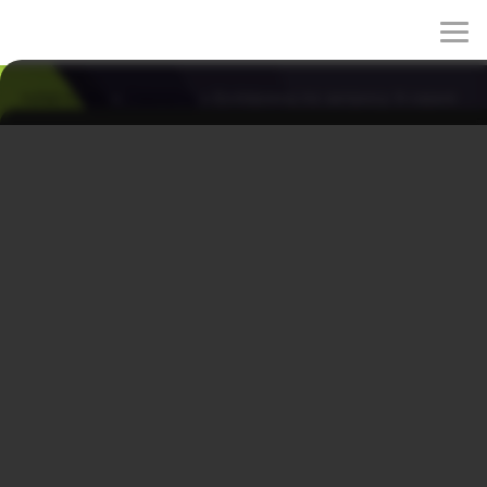
rulez-t.info
»
Сериалы
» Бойфренд по запросу 9 серия
Бойфренд по запросу 9 серия
31/03/2026 20:16
Под давлением Naemo Юн Сон отчаянно пытается
удержаться на вершине, пока вокруг него назревает
скандал, способный изменить слишком многое. На
фоне этой суматохи Пак Кён Нам неожиданно
сталкивается с тайной Со Ми Рэ, и момент, которого
она так долго избегала, всё же наступает. Личное и
рабочее переплетаются всё теснее, оставляя всё
меньше места для отступления и недосказанности.
Оригинальное название: Wolgannamchin
Другие названия: Парень по запросу, Парень по
подписке