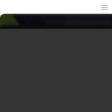
rulez-t.info
»
Сериалы
» Необычный адвокат У Ён У 1 сезо
Необычный адвокат У Ён У 1 сезон 5 серия
01/06/2026 23:53
Ён У сталкивается с конкурентом Мин У в деле о
патентах. Мин У пытается дискредитировать её, но
фактами оказывается, что компания клиента нарушает
правила рынка. Ён У выигрывает дело, благодаря
анализу доказательств.
Жанры: драма, комедия, мелодрама
Год: 2022
Страна: Корея Южная
Режиссёр: Ю Ин-щик