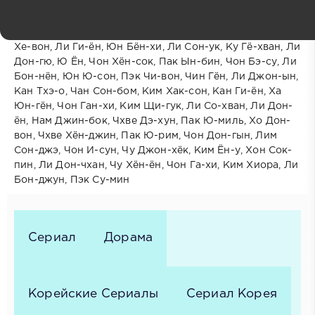
В ролях:
Ли Джи-хён, Чон Гю-су, Пак Чи-хун, Ли Сын-хун, Пак
Юн-хи, Чон Сог-ён, Чон Сон-чхоль, Ли Вон-джон, Со
Хе-вон, Ли Ги-ён, Юн Бён-хи, Ли Сон-ук, Ку Гё-хван, Ли
Дон-гю, Ю Ён, Чон Хён-сок, Пак Ын-бин, Чон Бэ-су, Ли
Бон-нён, Юн Ю-сон, Пэк Чи-вон, Чин Гён, Ли Джон-ын,
Кан Тхэ-о, Чан Сон-бом, Ким Хак-сон, Кан Ги-ён, Ха
Юн-гён, Чон Ган-хи, Ким Щи-гук, Ли Со-хван, Ли Дон-
ён, Нам Джин-бок, Чхве Дэ-хун, Пак Ю-миль, Хо Дон-
вон, Чхве Хён-джин, Пак Ю-рим, Чон Дон-гын, Лим
Сон-джэ, Чон И-сун, Чу Джон-хёк, Ким Ён-у, Хон Сок-
пин, Ли Дон-чхан, Чу Хён-ён, Чон Га-хи, Ким Хиора, Ли
Бон-джун, Пэк Су-мин
Сериал
Дорама
Корейские Сериалы
Сериал Корея