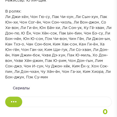
Режиссёр: Ю Ин-щик
В ролях:
Ли Джи-хён, Чон Гю-су, Пак Чи-хун, Ли Сын-хун, Пак
Юн-хи, Чон Сог-ён, Чон Сон-чхоль, Ли Вон-джон, Со
Хе-вон, Ли Ги-ён, Юн Бён-хи, Ли Сон-ук, Ку Гё-хван, Ли
Дон-гю, Ю Ён, Чон Хён-сок, Пак Ын-бин, Чон Бэ-су, Ли
Бон-нён, Юн Ю-сон, Пэк Чи-вон, Чин Гён, Ли Джон-ын,
Кан Тхэ-о, Чан Сон-бом, Ким Хак-сон, Кан Ги-ён, Ха
Юн-гён, Чон Ган-хи, Ким Щи-гук, Ли Со-хван, Ли Дон-
ён, Нам Джин-бок, Чхве Дэ-хун, Пак Ю-миль, Хо Дон-
вон, Чхве Хён-джин, Пак Ю-рим, Чон Дон-гын, Лим
Сон-джэ, Чон И-сун, Чу Джон-хёк, Ким Ён-у, Хон Сок-
пин, Ли Дон-чхан, Чу Хён-ён, Чон Га-хи, Ким Хиора, Ли
Бон-джун, Пэк Су-мин
Сериалы
0