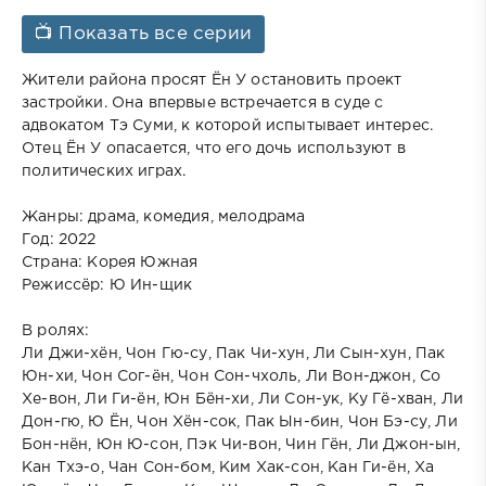
📺 Показать все серии
Жители района просят Ён У остановить проект
застройки. Она впервые встречается в суде с
адвокатом Тэ Суми, к которой испытывает интерес.
Отец Ён У опасается, что его дочь используют в
политических играх.
Жанры: драма, комедия, мелодрама
Год: 2022
Страна: Корея Южная
Режиссёр: Ю Ин-щик
В ролях:
Ли Джи-хён, Чон Гю-су, Пак Чи-хун, Ли Сын-хун, Пак
Юн-хи, Чон Сог-ён, Чон Сон-чхоль, Ли Вон-джон, Со
Хе-вон, Ли Ги-ён, Юн Бён-хи, Ли Сон-ук, Ку Гё-хван, Ли
Дон-гю, Ю Ён, Чон Хён-сок, Пак Ын-бин, Чон Бэ-су, Ли
Бон-нён, Юн Ю-сон, Пэк Чи-вон, Чин Гён, Ли Джон-ын,
Кан Тхэ-о, Чан Сон-бом, Ким Хак-сон, Кан Ги-ён, Ха