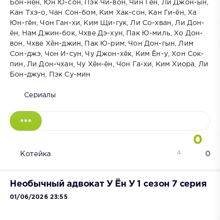
Бон-нён, Юн Ю-сон, Пэк Чи-вон, Чин Гён, Ли Джон-ын,
Кан Тхэ-о, Чан Сон-бом, Ким Хак-сон, Кан Ги-ён, Ха
Юн-гён, Чон Ган-хи, Ким Щи-гук, Ли Со-хван, Ли Дон-
ён, Нам Джин-бок, Чхве Дэ-хун, Пак Ю-миль, Хо Дон-
вон, Чхве Хён-джин, Пак Ю-рим, Чон Дон-гын, Лим
Сон-джэ, Чон И-сун, Чу Джон-хёк, Ким Ён-у, Хон Сок-
пин, Ли Дон-чхан, Чу Хён-ён, Чон Га-хи, Ким Хиора, Ли
Бон-джун, Пэк Су-мин
Сериалы
0
4
Котейка
0
Необычный адвокат У Ён У 1 сезон 7 серия
01/06/2026 23:55