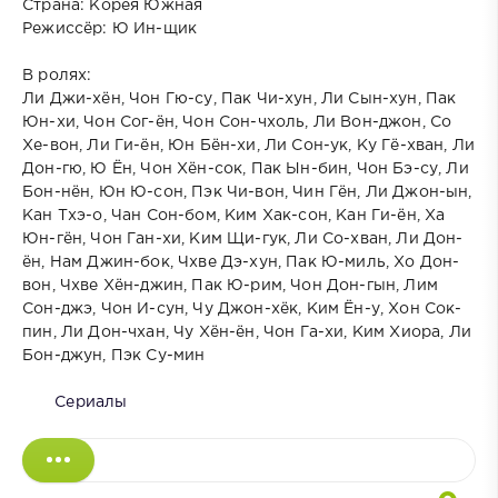
Страна: Корея Южная
Режиссёр: Ю Ин-щик
В ролях:
Ли Джи-хён, Чон Гю-су, Пак Чи-хун, Ли Сын-хун, Пак
Юн-хи, Чон Сог-ён, Чон Сон-чхоль, Ли Вон-джон, Со
Хе-вон, Ли Ги-ён, Юн Бён-хи, Ли Сон-ук, Ку Гё-хван, Ли
Дон-гю, Ю Ён, Чон Хён-сок, Пак Ын-бин, Чон Бэ-су, Ли
Бон-нён, Юн Ю-сон, Пэк Чи-вон, Чин Гён, Ли Джон-ын,
Кан Тхэ-о, Чан Сон-бом, Ким Хак-сон, Кан Ги-ён, Ха
Юн-гён, Чон Ган-хи, Ким Щи-гук, Ли Со-хван, Ли Дон-
ён, Нам Джин-бок, Чхве Дэ-хун, Пак Ю-миль, Хо Дон-
вон, Чхве Хён-джин, Пак Ю-рим, Чон Дон-гын, Лим
Сон-джэ, Чон И-сун, Чу Джон-хёк, Ким Ён-у, Хон Сок-
пин, Ли Дон-чхан, Чу Хён-ён, Чон Га-хи, Ким Хиора, Ли
Бон-джун, Пэк Су-мин
Сериалы