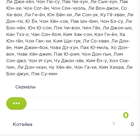
Ли Джи-хён, Чон Гю-су, Пак Чи-хун, Ли Сын-хун, Пак
Юн-хи, Чон Сог-ён, Чон Сон-чхоль, Ли Вон-джон, Со
Хе-вон, Ли Ги-ён, Юн Бён-хи, Ли Сон-ук, Ку Гё-хван, Ли
Дон-гю, Ю Ён, Чон Хён-сок, Пак Ын-бин, Чон Бэ-су, Ли
Бон-нён, Юн Ю-сон, Пэк Чи-вон, Чин Гён, Ли Джон-ын,
Кан Тхэ-о, Чан Сон-бом, Ким Хак-сон, Кан Ги-ён, Ха
Юн-гён, Чон Ган-хи, Ким Щи-гук, Ли Со-хван, Ли Дон-
ён, Нам Джин-бок, Чхве Дэ-хун, Пак Ю-миль, Хо Дон-
вон, Чхве Хён-джин, Пак Ю-рим, Чон Дон-гын, Лим
Сон-джэ, Чон И-сун, Чу Джон-хёк, Ким Ён-у, Хон Сок-
пин, Ли Дон-чхан, Чу Хён-ён, Чон Га-хи, Ким Хиора, Ли
Бон-джун, Пэк Су-мин
Сериалы
0
5
Котейка
0