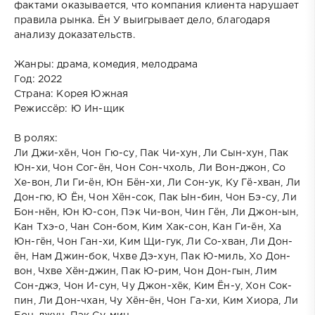
фактами оказывается, что компания клиента нарушает
правила рынка. Ён У выигрывает дело, благодаря
анализу доказательств.
Жанры: драма, комедия, мелодрама
Год: 2022
Страна: Корея Южная
Режиссёр: Ю Ин-щик
В ролях:
Ли Джи-хён, Чон Гю-су, Пак Чи-хун, Ли Сын-хун, Пак
Юн-хи, Чон Сог-ён, Чон Сон-чхоль, Ли Вон-джон, Со
Хе-вон, Ли Ги-ён, Юн Бён-хи, Ли Сон-ук, Ку Гё-хван, Ли
Дон-гю, Ю Ён, Чон Хён-сок, Пак Ын-бин, Чон Бэ-су, Ли
Бон-нён, Юн Ю-сон, Пэк Чи-вон, Чин Гён, Ли Джон-ын,
Кан Тхэ-о, Чан Сон-бом, Ким Хак-сон, Кан Ги-ён, Ха
Юн-гён, Чон Ган-хи, Ким Щи-гук, Ли Со-хван, Ли Дон-
ён, Нам Джин-бок, Чхве Дэ-хун, Пак Ю-миль, Хо Дон-
вон, Чхве Хён-джин, Пак Ю-рим, Чон Дон-гын, Лим
Сон-джэ, Чон И-сун, Чу Джон-хёк, Ким Ён-у, Хон Сок-
пин, Ли Дон-чхан, Чу Хён-ён, Чон Га-хи, Ким Хиора, Ли