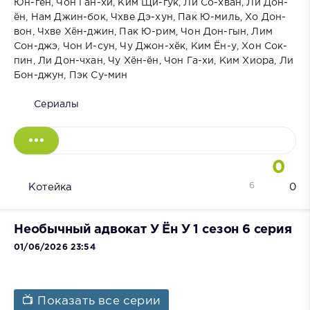
Юн-гён, Чон Ган-хи, Ким Щи-гук, Ли Со-хван, Ли Дон-
ён, Нам Джин-бок, Чхве Дэ-хун, Пак Ю-миль, Хо Дон-
вон, Чхве Хён-джин, Пак Ю-рим, Чон Дон-гын, Лим
Сон-джэ, Чон И-сун, Чу Джон-хёк, Ким Ён-у, Хон Сок-
пин, Ли Дон-чхан, Чу Хён-ён, Чон Га-хи, Ким Хиора, Ли
Бон-джун, Пэк Су-мин
Сериалы
0
6
Котейка
0
Необычный адвокат У Ён У 1 сезон 6 серия
01/06/2026 23:54
📺 Показать все серии