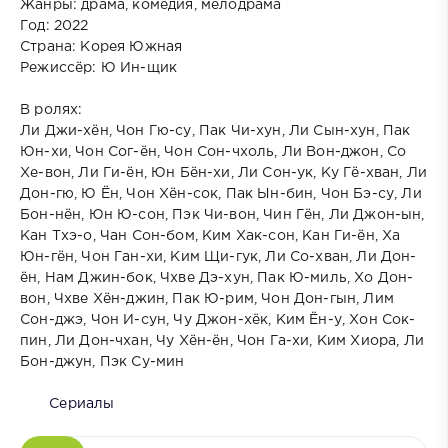
Жанры: драма, комедия, мелодрама
Год: 2022
Страна: Корея Южная
Режиссёр: Ю Ин-щик
В ролях:
Ли Джи-хён, Чон Гю-су, Пак Чи-хун, Ли Сын-хун, Пак
Юн-хи, Чон Сог-ён, Чон Сон-чхоль, Ли Вон-джон, Со
Хе-вон, Ли Ги-ён, Юн Бён-хи, Ли Сон-ук, Ку Гё-хван, Ли
Дон-гю, Ю Ён, Чон Хён-сок, Пак Ын-бин, Чон Бэ-су, Ли
Бон-нён, Юн Ю-сон, Пэк Чи-вон, Чин Гён, Ли Джон-ын,
Кан Тхэ-о, Чан Сон-бом, Ким Хак-сон, Кан Ги-ён, Ха
Юн-гён, Чон Ган-хи, Ким Щи-гук, Ли Со-хван, Ли Дон-
ён, Нам Джин-бок, Чхве Дэ-хун, Пак Ю-миль, Хо Дон-
вон, Чхве Хён-джин, Пак Ю-рим, Чон Дон-гын, Лим
Сон-джэ, Чон И-сун, Чу Джон-хёк, Ким Ён-у, Хон Сок-
пин, Ли Дон-чхан, Чу Хён-ён, Чон Га-хи, Ким Хиора, Ли
Бон-джун, Пэк Су-мин
Сериалы