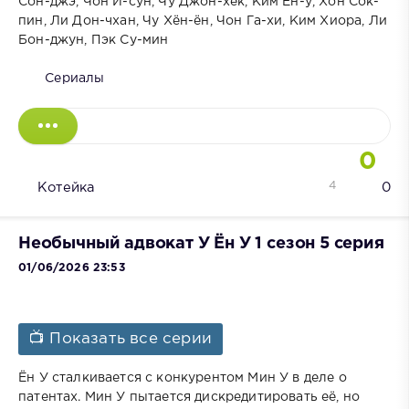
Сон-джэ, Чон И-сун, Чу Джон-хёк, Ким Ён-у, Хон Сок-
пин, Ли Дон-чхан, Чу Хён-ён, Чон Га-хи, Ким Хиора, Ли
Бон-джун, Пэк Су-мин
Сериалы
0
4
Котейка
0
Необычный адвокат У Ён У 1 сезон 5 серия
01/06/2026 23:53
📺 Показать все серии
Ён У сталкивается с конкурентом Мин У в деле о
патентах. Мин У пытается дискредитировать её, но