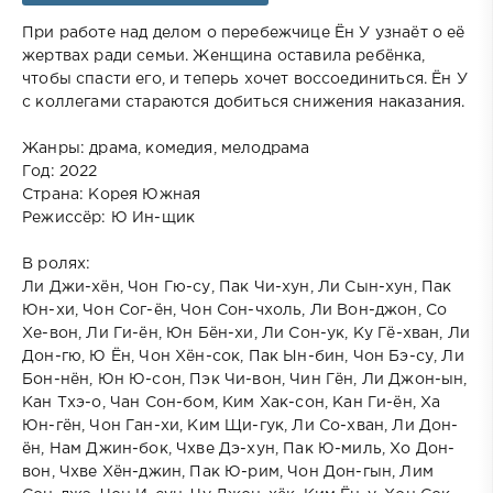
При работе над делом о перебежчице Ён У узнаёт о её
жертвах ради семьи. Женщина оставила ребёнка,
чтобы спасти его, и теперь хочет воссоединиться. Ён У
с коллегами стараются добиться снижения наказания.
Жанры: драма, комедия, мелодрама
Год: 2022
Страна: Корея Южная
Режиссёр: Ю Ин-щик
В ролях:
Ли Джи-хён, Чон Гю-су, Пак Чи-хун, Ли Сын-хун, Пак
Юн-хи, Чон Сог-ён, Чон Сон-чхоль, Ли Вон-джон, Со
Хе-вон, Ли Ги-ён, Юн Бён-хи, Ли Сон-ук, Ку Гё-хван, Ли
Дон-гю, Ю Ён, Чон Хён-сок, Пак Ын-бин, Чон Бэ-су, Ли
Бон-нён, Юн Ю-сон, Пэк Чи-вон, Чин Гён, Ли Джон-ын,
Кан Тхэ-о, Чан Сон-бом, Ким Хак-сон, Кан Ги-ён, Ха
Юн-гён, Чон Ган-хи, Ким Щи-гук, Ли Со-хван, Ли Дон-
ён, Нам Джин-бок, Чхве Дэ-хун, Пак Ю-миль, Хо Дон-
вон, Чхве Хён-джин, Пак Ю-рим, Чон Дон-гын, Лим