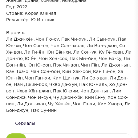
Жанры: драма, комедия, мелодрама
Год: 2022
Страна: Корея Южная
Режиссёр: Ю Ин-щик
В ролях:
Ли Джи-хён, Чон Гю-су, Пак Чи-хун, Ли Сын-хун, Пак
Юн-хи, Чон Сог-ён, Чон Сон-чхоль, Ли Вон-джон, Со
Хе-вон, Ли Ги-ён, Юн Бён-хи, Ли Сон-ук, Ку Гё-хван, Ли
Дон-гю, Ю Ён, Чон Хён-сок, Пак Ын-бин, Чон Бэ-су, Ли
Бон-нён, Юн Ю-сон, Пэк Чи-вон, Чин Гён, Ли Джон-ын,
Кан Тхэ-о, Чан Сон-бом, Ким Хак-сон, Кан Ги-ён, Ха
Юн-гён, Чон Ган-хи, Ким Щи-гук, Ли Со-хван, Ли Дон-
ён, Нам Джин-бок, Чхве Дэ-хун, Пак Ю-миль, Хо Дон-
вон, Чхве Хён-джин, Пак Ю-рим, Чон Дон-гын, Лим
Сон-джэ, Чон И-сун, Чу Джон-хёк, Ким Ён-у, Хон Сок-
пин, Ли Дон-чхан, Чу Хён-ён, Чон Га-хи, Ким Хиора, Ли
Бон-джун, Пэк Су-мин
Сериалы