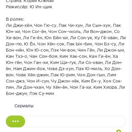
Страна: Корея Южная
Режиссёр: Ю Ин-щик
В ролях:
Ли Джи-хён, Чон Гю-су, Пак Чи-хун, Ли Сын-хун, Пак
Юн-хи, Чон Сог-ён, Чон Сон-чхоль, Ли Вон-джон, Со
Хе-вон, Ли Ги-ён, Юн Бён-хи, Ли Сон-ук, Ку Гё-хван, Ли
Дон-гю, Ю Ён, Чон Хён-сок, Пак Ын-бин, Чон Бэ-су, Ли
Бон-нён, Юн Ю-сон, Пэк Чи-вон, Чин Гён, Ли Джон-ын,
Кан Тхэ-о, Чан Сон-бом, Ким Хак-сон, Кан Ги-ён, Ха
Юн-гён, Чон Ган-хи, Ким Щи-гук, Ли Со-хван, Ли Дон-
ён, Нам Джин-бок, Чхве Дэ-хун, Пак Ю-миль, Хо Дон-
вон, Чхве Хён-джин, Пак Ю-рим, Чон Дон-гын, Лим
Сон-джэ, Чон И-сун, Чу Джон-хёк, Ким Ён-у, Хон Сок-
пин, Ли Дон-чхан, Чу Хён-ён, Чон Га-хи, Ким Хиора, Ли
Бон-джун, Пэк Су-мин
Сериалы