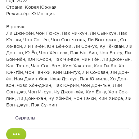
Год: 2022
Страна: Корея Южная
Режиссёр: Ю Ин-щик
В ролях:
Ли Джи-хён, Чон Гю-су, Пак Чи-хун, Ли Сын-хун, Пак
Юн-хи, Чон Сог-ён, Чон Сон-чхоль, Ли Вон-джон, Со
Хе-вон, Ли Ги-ён, Юн Бён-хи, Ли Сон-ук, Ку Гё-хван, Ли
Дон-гю, Ю Ён, Чон Хён-сок, Пак Ын-бин, Чон Бэ-су, Ли
Бон-нён, Юн Ю-сон, Пэк Чи-вон, Чин Гён, Ли Джон-ын,
Кан Тхэ-о, Чан Сон-бом, Ким Хак-сон, Кан Ги-ён, Ха
Юн-гён, Чон Ган-хи, Ким Щи-гук, Ли Со-хван, Ли Дон-
ён, Нам Джин-бок, Чхве Дэ-хун, Пак Ю-миль, Хо Дон-
вон, Чхве Хён-джин, Пак Ю-рим, Чон Дон-гын, Лим
Сон-джэ, Чон И-сун, Чу Джон-хёк, Ким Ён-у, Хон Сок-
пин, Ли Дон-чхан, Чу Хён-ён, Чон Га-хи, Ким Хиора, Ли
Бон-джун, Пэк Су-мин
Сериалы