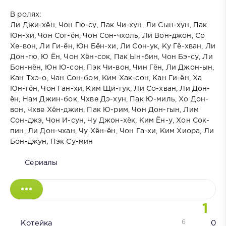
В ролях:
Ли Джи-хён, Чон Гю-су, Пак Чи-хун, Ли Сын-хун, Пак
Юн-хи, Чон Сог-ён, Чон Сон-чхоль, Ли Вон-джон, Со
Хе-вон, Ли Ги-ён, Юн Бён-хи, Ли Сон-ук, Ку Гё-хван, Ли
Дон-гю, Ю Ён, Чон Хён-сок, Пак Ын-бин, Чон Бэ-су, Ли
Бон-нён, Юн Ю-сон, Пэк Чи-вон, Чин Гён, Ли Джон-ын,
Кан Тхэ-о, Чан Сон-бом, Ким Хак-сон, Кан Ги-ён, Ха
Юн-гён, Чон Ган-хи, Ким Щи-гук, Ли Со-хван, Ли Дон-
ён, Нам Джин-бок, Чхве Дэ-хун, Пак Ю-миль, Хо Дон-
вон, Чхве Хён-джин, Пак Ю-рим, Чон Дон-гын, Лим
Сон-джэ, Чон И-сун, Чу Джон-хёк, Ким Ён-у, Хон Сок-
пин, Ли Дон-чхан, Чу Хён-ён, Чон Га-хи, Ким Хиора, Ли
Бон-джун, Пэк Су-мин
Сериалы
1
6
Котейка
0