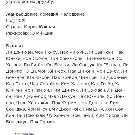
укрепляет их дружбу.
Жанры: драма, комедия, мелодрама
Год: 2022
Страна: Корея Южная
Режиссёр: Ю Ин-щик
В ролях:
Ли Джи-хён, Чон Гю-су, Пак Чи-хун, Ли Сын-хун, Пак
Юн-хи, Чон Сог-ён, Чон Сон-чхоль, Ли Вон-джон, Со
Хе-вон, Ли Ги-ён, Юн Бён-хи, Ли Сон-ук, Ку Гё-хван, Ли
Дон-гю, Ю Ён, Чон Хён-сок, Пак Ын-бин, Чон Бэ-су, Ли
Бон-нён, Юн Ю-сон, Пэк Чи-вон, Чин Гён, Ли Джон-ын,
Кан Тхэ-о, Чан Сон-бом, Ким Хак-сон, Кан Ги-ён, Ха
Юн-гён, Чон Ган-хи, Ким Щи-гук, Ли Со-хван, Ли Дон-
ён, Нам Джин-бок, Чхве Дэ-хун, Пак Ю-миль, Хо Дон-
вон, Чхве Хён-джин, Пак Ю-рим, Чон Дон-гын, Лим
Сон-джэ, Чон И-сун, Чу Джон-хёк, Ким Ён-у, Хон Сок-
пин, Ли Дон-чхан, Чу Хён-ён, Чон Га-хи, Ким Хиора, Ли
Бон-джун, Пэк Су-мин
Сериалы