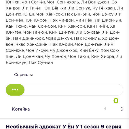
Юн-хи, Чон Сог-ён, Чон Сон-чхоль, Ли Вон-джон, Со
Хе-вон, Ли Ги-ён, Юн Бён-хи, Ли Сон-ук, Ку Гё-хван, Ли
Дон-гю, Ю Ён, Чон Хён-сок, Пак Ын-бин, Чон Бэ-су, Ли
Бон-нён, Юн Ю-сон, Пэк Чи-вон, Чин Гён, Ли Джон-ын,
Кан Тхэ-о, Чан Сон-бом, Ким Хак-сон, Кан Ги-ён, Ха
Юн-гён, Чон Ган-хи, Ким Щи-гук, Ли Со-хван, Ли Дон-
ён, Нам Джин-бок, Чхве Дэ-хун, Пак Ю-миль, Хо Дон-
вон, Чхве Хён-джин, Пак Ю-рим, Чон Дон-гын, Лим
Сон-джэ, Чон И-сун, Чу Джон-хёк, Ким Ён-у, Хон Сок-
пин, Ли Дон-чхан, Чу Хён-ён, Чон Га-хи, Ким Хиора, Ли
Бон-джун, Пэк Су-мин
Сериалы
0
4
Котейка
0
Необычный адвокат У Ён У 1 сезон 9 серия