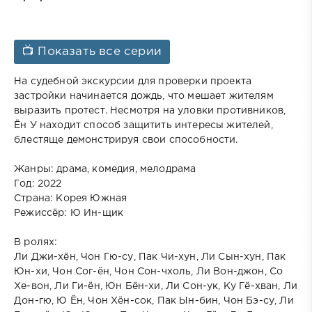
📺 Показать все серии
На судебной экскурсии для проверки проекта
застройки начинается дождь, что мешает жителям
выразить протест. Несмотря на уловки противников,
Ён У находит способ защитить интересы жителей,
блестяще демонстрируя свои способности.
Жанры: драма, комедия, мелодрама
Год: 2022
Страна: Корея Южная
Режиссёр: Ю Ин-щик
В ролях:
Ли Джи-хён, Чон Гю-су, Пак Чи-хун, Ли Сын-хун, Пак
Юн-хи, Чон Сог-ён, Чон Сон-чхоль, Ли Вон-джон, Со
Хе-вон, Ли Ги-ён, Юн Бён-хи, Ли Сон-ук, Ку Гё-хван, Ли
Дон-гю, Ю Ён, Чон Хён-сок, Пак Ын-бин, Чон Бэ-су, Ли