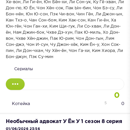
Хе-вон, Ли Ги-ён, Юн Бён-хи, Ли Сон-ук, Ку Гё-хван, Ли
Дон-гю, Ю Ён, Чон Хён-сок, Пак Ын-бин, Чон Бэ-су, Ли
Бон-нён, Юн Ю-сон, Пэк Чи-вон, Чин Гён, Ли Джон-ын,
Кан Тхэ-о, Чан Сон-бом, Ким Хак-сон, Кан Ги-ён, Ха
Юн-гён, Чон Ган-хи, Ким Щи-гук, Ли Со-хван, Ли Дон-
ён, Нам Джин-бок, Чхве Дэ-хун, Пак Ю-миль, Хо Дон-
вон, Чхве Хён-джин, Пак Ю-рим, Чон Дон-гын, Лим
Сон-джэ, Чон И-сун, Чу Джон-хёк, Ким Ён-у, Хон Сок-
пин, Ли Дон-чхан, Чу Хён-ён, Чон Га-хи, Ким Хиора, Ли
Бон-джун, Пэк Су-мин
Сериалы
0
5
Котейка
0
Необычный адвокат У Ён У 1 сезон 8 серия
01/06/2026 23:56