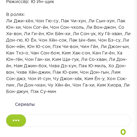
Режиссёр: Ю Ин-щик
В ролях:
Ли Джи-хён, Чон Гю-су, Пак Чи-хун, Ли Сын-хун, Пак
Юн-хи, Чон Сог-ён, Чон Сон-чхоль, Ли Вон-джон, Со
Хе-вон, Ли Ги-ён, Юн Бён-хи, Ли Сон-ук, Ку Гё-хван, Ли
Дон-гю, Ю Ён, Чон Хён-сок, Пак Ын-бин, Чон Бэ-су, Ли
Бон-нён, Юн Ю-сон, Пэк Чи-вон, Чин Гён, Ли Джон-ын,
Кан Тхэ-о, Чан Сон-бом, Ким Хак-сон, Кан Ги-ён, Ха
Юн-гён, Чон Ган-хи, Ким Щи-гук, Ли Со-хван, Ли Дон-
ён, Нам Джин-бок, Чхве Дэ-хун, Пак Ю-миль, Хо Дон-
вон, Чхве Хён-джин, Пак Ю-рим, Чон Дон-гын, Лим
Сон-джэ, Чон И-сун, Чу Джон-хёк, Ким Ён-у, Хон Сок-
пин, Ли Дон-чхан, Чу Хён-ён, Чон Га-хи, Ким Хиора, Ли
Бон-джун, Пэк Су-мин
Сериалы
0