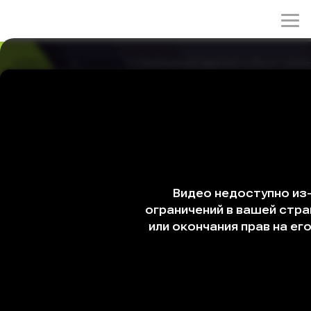
rulez-t.info
»
Сериалы
» Необычный адвокат У Ён У 1 сезо
Необычный адвокат У Ён У 1 сезон 8 серия
01/06/2026 23:56
На судебной экскурсии для проверки проекта
застройки начинается дождь, что мешает жителям
выразить протест. Несмотря на уловки противников,
Ён У находит способ защитить интересы жителей,
блестяще демонстрируя свои способности.
Жанры: драма, комедия, мелодрама
Год: 2022
Страна: Корея Южная
Режиссёр: Ю Ин-щик