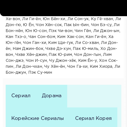
В ролях:
Ли Джи-хён, Чон Гю-су, Пак Чи-хун, Ли Сын-хун, Пак
Юн-хи, Чон Сог-ён, Чон Сон-чхоль, Ли Вон-джон, Со
Хе-вон, Ли Ги-ён, Юн Бён-хи, Ли Сон-ук, Ку Гё-хван, Ли
Дон-гю, Ю Ён, Чон Хён-сок, Пак Ын-бин, Чон Бэ-су, Ли
Бон-нён, Юн Ю-сон, Пэк Чи-вон, Чин Гён, Ли Джон-ын,
Кан Тхэ-о, Чан Сон-бом, Ким Хак-сон, Кан Ги-ён, Ха
Юн-гён, Чон Ган-хи, Ким Щи-гук, Ли Со-хван, Ли Дон-
ён, Нам Джин-бок, Чхве Дэ-хун, Пак Ю-миль, Хо Дон-
вон, Чхве Хён-джин, Пак Ю-рим, Чон Дон-гын, Лим
Сон-джэ, Чон И-сун, Чу Джон-хёк, Ким Ён-у, Хон Сок-
пин, Ли Дон-чхан, Чу Хён-ён, Чон Га-хи, Ким Хиора, Ли
Бон-джун, Пэк Су-мин
Сериал
Дорама
Корейские Сериалы
Сериал Корея